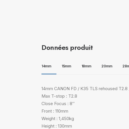
Données produit
14mm
15mm
18mm
20mm
28
14mm CANON FD / K35 TLS rehoused T2.8 /
Max T-stop : T2.8
Close Focus : 8’’
Front : 110mm
Weight : 1,450kg
Height : 130mm