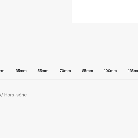
mm
35mm
55mm
70mm
85mm
100mm
135m
/ Hors-série