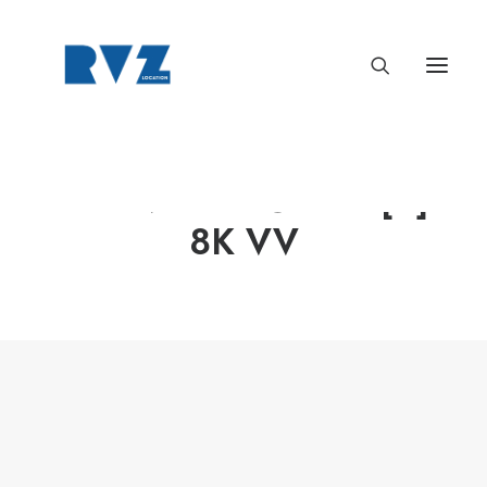
RED V-RAPTOR XL [X]
8K VV