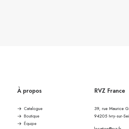
À propos
RVZ France
Catalogue
39, rue Maurice 
Boutique
94205 Ivry-sur-Se
Équipe
location@rvz.fr